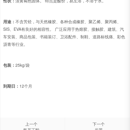
性状：
淡黄褐色固体。 特点是酸价，易互溶，不溶于水。
用途：
不含芳烃，与天然橡胶、各种合成橡胶、聚乙烯、聚丙烯、
SIS、EVA有良好的相容性。 广泛应用于热熔胶、接触胶、建筑、汽
车安装、商品包装、书籍装订、卫浴配件、制鞋、道路标线痛、彩色
沥青等行业。
包装：
25kg/袋
到期日：
12个月
上一个
下一个
氨基丁酸
炭黑